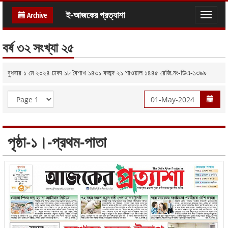
ই-আজকের প্রত্যাশা
Archive
Toggle
naviga
বর্ষ ৩২ সংখ্যা ২৫
বুধবার ১ মে ২০২৪ ঢাকা ১৮ বৈশাখ ১৪৩১ বঙ্গাব্দ ২১ শাওয়াল ১৪৪৫ রেজি.নং-ডিএ-১৩৯৯
পৃষ্ঠা-১।-প্রথম-পাতা