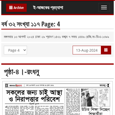
ই-আজকের প্রত্যাশা
Archive
Toggle
naviga
বর্ষ ৩২ সংখ্যা ১১৭ Page: 4
মঙ্গলবার ১৩ আগস্ট ২০২৪ ঢাকা ২৯ শ্রাবণ ১৪৩১ বঙ্গাব্দ ৭ সফর ১৪৪৬ রেজি.নং-ডিএ-১৩৯৯
পৃষ্ঠা-৪।-রংধনু