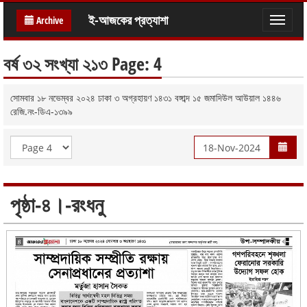
ই-আজকের প্রত্যাশা
Archive
Toggle
naviga
বর্ষ ৩২ সংখ্যা ২১৩ Page: 4
সোমবার ১৮ নভেম্বর ২০২৪ ঢাকা ৩ অগ্রহায়ণ ১৪৩১ বঙ্গাব্দ ১৫ জমাদিউল আউয়াল ১৪৪৬
রেজি.নং-ডিএ-১৩৯৯
পৃষ্ঠা-৪।-রংধনু