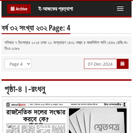
ই-আজকের প্রত্যাশা
Archive
Toggle
naviga
বর্ষ ৩২ সংখ্যা ২৩২ Page: 4
শনিবার ৭ ডিসেম্বর ২০২৪ ঢাকা ২২ অগ্রহায়ণ ১৪৩১ বঙ্গাব্দ ৪ জমাদিউস সানি ১৪৪৬ রেজি.নং-
ডিএ-১৩৯৯
পৃষ্ঠা-৪।-রংধনু