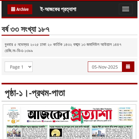
ই-আজকের প্রত্যাশা
Archive
Toggle
naviga
বর্ষ ৩৩ সংখ্যা ১৮৭
বুধবার ৫ নভেম্বর ২০২৫ ঢাকা ২০ কার্তিক ১৪৩২ বঙ্গাব্দ ১৩ জমাদিউল আউয়াল ১৪৪৭
রেজি.নং-ডিএ-১৩৯৯
পৃষ্ঠা-১।-প্রথম-পাতা