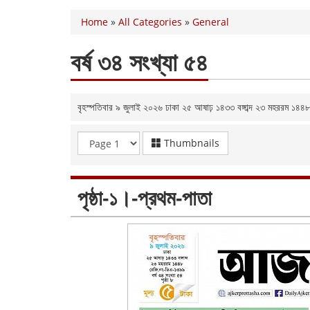
Home
»
All Categories
»
General
বর্ষ ৩৪ সংখ্যা ৫৪
বৃহস্পতিবার ৯ জুলাই ২০২৬ ঢাকা ২৫ আষাঢ় ১৪৩৩ বঙ্গাব্দ ২৩ মহররম ১৪
Thumbnails
পৃষ্ঠা-১।-প্রথম-পাতা