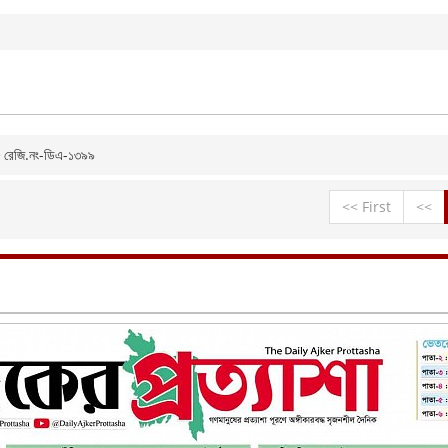
৪৮ রেজি.নং-ডিএ-১৩৯৯
<< First
<<